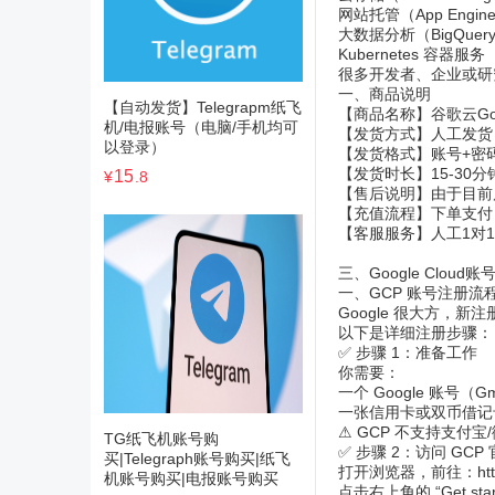
网站托管（App Engin
大数据分析（BigQuer
Kubernetes 容器服
很多开发者、企业或研
一、商品说明
【自动发货】Telegrapm纸飞
【商品名称】谷歌云Googl
机/电报账号（电脑/手机均可
【发货方式】人工发货
以登录）
【发货格式】账号+密
【发货时长】15-30
15
¥
.8
【售后说明】由于目前
【充值流程】下单支付
【客服服务】人工1对1
三、Google Clou
一、GCP 账号注册流程
Google 很大方，新
以下是详细注册步骤：
✅ 步骤 1：准备工作
你需要：
一个 Google 账号（Gm
一张信用卡或双币借记
⚠ GCP 不支持支付宝
TG纸飞机账号购
✅ 步骤 2：访问 GCP
买|Telegraph账号购买|纸飞
打开浏览器，前往：
ht
机账号购买|电报账号购买
点击右上角的 “Get star