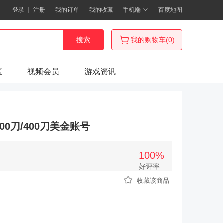
登录
｜
注册
我的订单
我的收藏
手机端
百度地图
搜索
我的购物车(0)
区
视频会员
游戏资讯
300刀/400刀美金账号
100%
好评率
次
收藏该商品