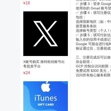
16
¥
✅ 步骤 3：登录 Goog
使用你的 Gmail 账
✅ 步骤 4：填写注册
包括：
选择国家地区（如：中
接受服务条款
选择账号类型（个人 /
✅ 步骤 5：填写付款
输入你的信用卡或借记
Google 可能会进行
验证通过后，注册就成
三、注册完成后可以做
X账号购买 推特粉丝账号出
你会获得：
售批发平台
GCP 控制台访问权限
免费试用 $300 美元，
24
¥
访问所有核心服务权限