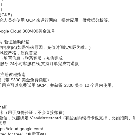
e）
y）
务（GKE）
究人员会使用 GCP 来运行网站、搭建应用、做数据分析等。
e Cloud 300/400美金账号
码+验证辅助邮箱
分钟内发货,(如遇特殊原因，充值时间以实际为准。)
风控严格，质保首登
→填写信息→联系客服→充值完成
服务,24小时客服在线,支持订单完成前退款
d账号注册教程指南
（带 $300 美金免费额度）
注册用户可以免费试用 GCP，并获得 $300 美金 12 个月内使用。
ail）
卡（用于身份验证，不会直接扣费）
/微信，只能绑定 Visa/Mastercard（有些国内银行卡也支持，比如招
 官网
tps://cloud.google.com/
ted for free”（免费开始）